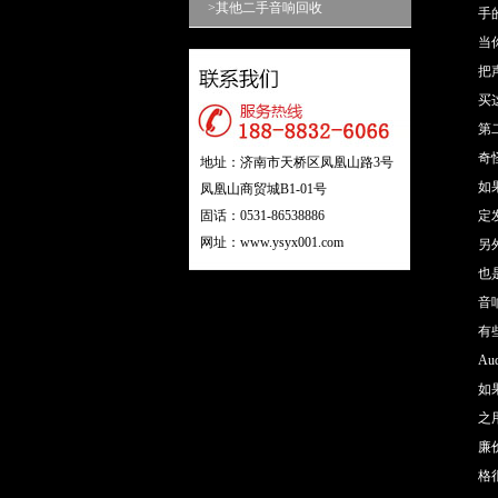
>其他二手音响回收
手
当
把
买
第
奇
地址：济南市天桥区凤凰山路3号
如
凤凰山商贸城B1-01号
固话：0531-86538886
定
网址：www.ysyx001.com
另
也
音
有
Au
如
之
廉
格