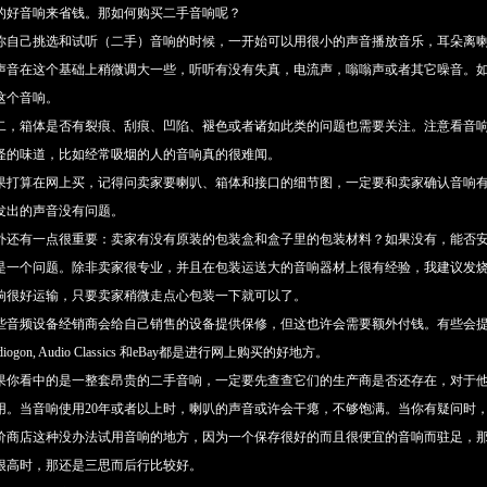
的好音响来省钱。那如何购买二手音响呢？
你自己挑选和试听（二手）音响的时候，一开始可以用很小的声音播放音乐，耳朵离
声音在这个基础上稍微调大一些，听听有没有失真，电流声，嗡嗡声或者其它噪音。
这个音响。
二，箱体是否有裂痕、刮痕、凹陷、褪色或者诸如此类的问题也需要关注。注意看音
怪的味道，比如经常吸烟的人的音响真的很难闻。
果打算在网上买，记得问卖家要喇叭、箱体和接口的细节图，一定要和卖家确认音响
发出的声音没有问题。
外还有一点很重要：卖家有没有原装的包装盒和盒子里的包装材料？如果没有，能否安
是一个问题。除非卖家很专业，并且在包装运送大的音响器材上很有经验，我建议发
响很好运输，只要卖家稍微走点心包装一下就可以了。
些音频设备经销商会给自己销售的设备提供保修，但这也许会需要额外付钱。有些会提
diogon, Audio Classics 和eBay都是进行网上购买的好地方。
果你看中的是一整套昂贵的二手音响，一定要先查查它们的生产商是否还存在，对于
用。当音响使用20年或者以上时，喇叭的声音或许会干瘪，不够饱满。当你有疑问时
价商店这种没办法试用音响的地方，因为一个保存很好的而且很便宜的音响而驻足，
很高时，那还是三思而后行比较好。