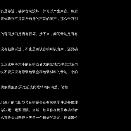
喇叭足够近，确保音响没坏，并可以产生声音。然后
如果你听到不是音乐自身的声音的噪声，那么千万别
响的背面接口是否有损坏。接下来，闻闻音响是否有
有没有被测试过，不止是确认音响可以出声，还要确
全运送中等大小的音响或者大的落地式/书架式音箱
烧友不要买没有原装包装盒和包装材料的音响。小的
供换货服务;买之前先向经销商问清楚。诸如
他们生产的老旧型号音响是否还有替换零件以备修理
，做决定一定要谨慎。当然，如果你在跳蚤市场或者
那么冒险买回来也不失是一个很好的决定。但如果价