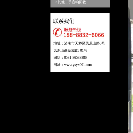
>其他二手音响回收
地址：济南市天桥区凤凰山路3号
凤凰山商贸城B1-01号
固话：0531-86538886
网址：www.ysyx001.com